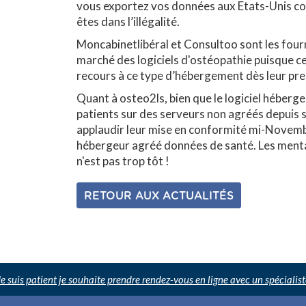
vous exportez vos données aux Etats-Unis c
êtes dans l’illégalité.
Moncabinetlibéral et Consultoo sont les fourn
marché des logiciels d'ostéopathie puisque ce
recours à ce type d’hébergement dès leur pre
Quant à osteo2ls, bien que le logiciel héberge
patients sur des serveurs non agréés depuis sa
applaudir leur mise en conformité mi-Novemb
hébergeur agréé données de santé. Les mental
n'est pas trop tôt !
RETOUR AUX ACTUALITÉS
Je suis patient je souhaite prendre rendez-vous en ligne avec un spécialist