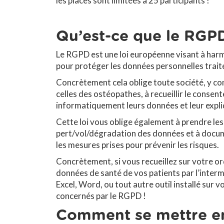
les places sont limitées à 25 participants !
Qu’est-ce que le RGP
Le RGPD est une loi européenne visant à ha
pour protéger les données personnelles trai
Concrètement cela oblige toute société, y c
celles des ostéopathes, à recueillir le consen
informatiquement leurs données et leur expliq
Cette loi vous oblige également à prendre le
pert/vol/dégradation des données et à docume
les mesures prises pour prévenir les risques.
Concrètement, si vous recueillez sur votre or
données de santé de vos patients par l’inter
Excel, Word, ou tout autre outil installé sur 
concernés par le RGPD !
Comment se mettre en