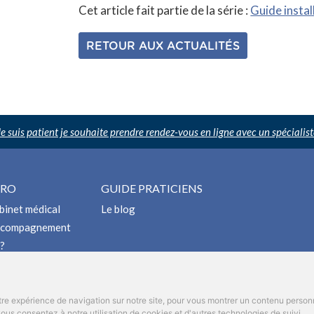
Cet article fait partie de la série :
Guide instal
RETOUR AUX ACTUALITÉS
Je suis patient je souhaite prendre rendez-vous en ligne avec un spécialist
PRO
GUIDE PRATICIENS
binet médical
Le blog
accompagnement
 ?
nous
ion ostéo
re expérience de navigation sur notre site, pour vous montrer un contenu personnal
us consentez à notre utilisation de cookies et d'autres technologies de suivi.