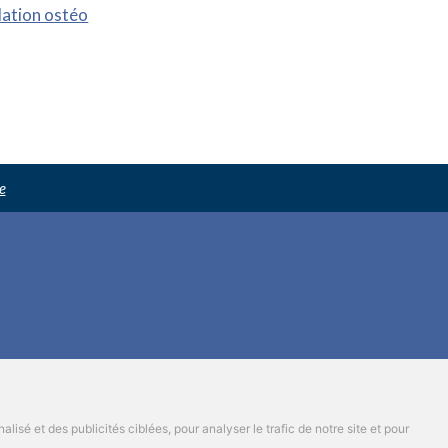
lation ostéo
e
isé et des publicités ciblées, pour analyser le trafic de notre site et pour