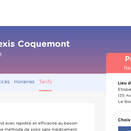
lexis Coquemont
t
P
Re
ccès
Horaires
Tarifs
Lieu 
Etiop
135 Av
Le Bo
Choix
d avec rapidité et efficacité au besoin
une méthode de soins sans médicament.