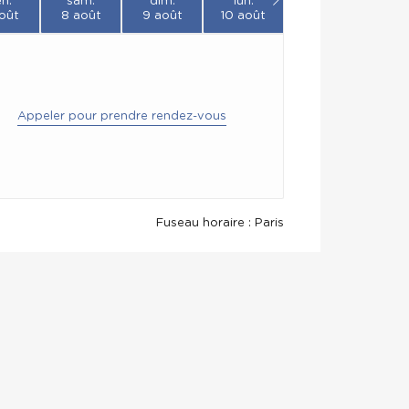
n.
sam.
dim.
lun.
oût
8 août
9 août
10 août
Appeler pour prendre rendez-vous
Fuseau horaire : Paris