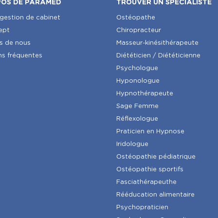
POS DE PARAMED
TROUVER UN SPÉCIALISTE
 gestion de cabinet
Ostéopathe
ept
Chiropracteur
s de nous
Masseur-kinésithérapeute
ns fréquentes
Diététicien / Diététicienne
Psychologue
Hyponologue
Hypnothérapeute
Sage Femme
Réflexologue
Praticien en Hypnose
Iridologue
Ostéopathie pédiatrique
Ostéopathie sportifs
Fasciathérapeuthe
Rééducation alimentaire
Psychopraticien