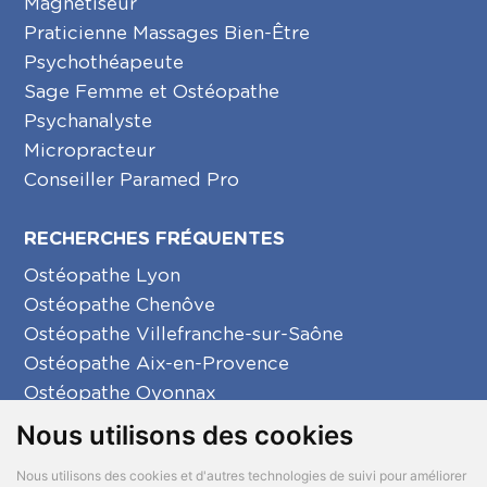
Magnétiseur
Praticienne Massages Bien-Être
Psychothéapeute
Sage Femme et Ostéopathe
Psychanalyste
Micropracteur
Conseiller Paramed Pro
RECHERCHES FRÉQUENTES
Ostéopathe Lyon
Ostéopathe Chenôve
Ostéopathe Villefranche-sur-Saône
Ostéopathe Aix-en-Provence
Ostéopathe Oyonnax
Ostéopathe Créon
Nous utilisons des cookies
Ostéopathe La Seyne-sur-Mer
Nous utilisons des cookies et d'autres technologies de suivi pour améliorer