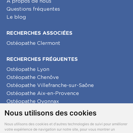
A propos de nous
Questions fréquentes
Le blog
RECHERCHES ASSOCIÉES
Ostéopathe Clermont
RECHERCHES FRÉQUENTES
Ostéopathe Lyon
Ostéopathe Chenôve
Ostéopathe Villefranche-sur-Saône
Ostéopathe Aix-en-Provence
Ostéopathe Oyonnax
Ostéopathe Créon
Nous utilisons des cookies
Ostéopathe La Seyne-sur-Mer
Nous utilisons des cookies et d'autres technologies de suivi pour améliorer
votre expérience de navigation sur notre site, pour vous montrer un