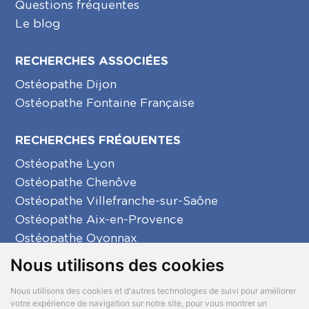
Questions fréquentes
Le blog
RECHERCHES ASSOCIÉES
Ostéopathe Dijon
Ostéopathe Fontaine Française
RECHERCHES FRÉQUENTES
Ostéopathe Lyon
Ostéopathe Chenôve
Ostéopathe Villefranche-sur-Saône
Ostéopathe Aix-en-Provence
Ostéopathe Oyonnax
Ostéopathe Créon
Nous utilisons des cookies
Ostéopathe La Seyne-sur-Mer
Nous utilisons des cookies et d'autres technologies de suivi pour améliorer
votre expérience de navigation sur notre site, pour vous montrer un