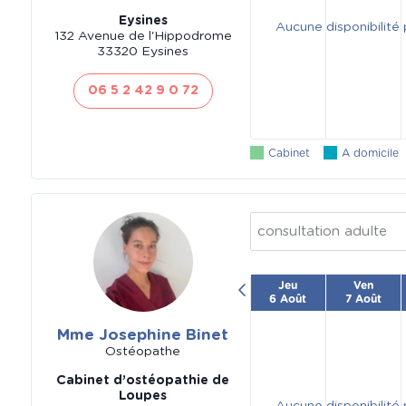
Eysines
Aucune disponibilité
132 Avenue de l'Hippodrome
33320 Eysines
06 5 2 42 9 0 72
Cabinet
A domicile
consultation adulte
Jeu
Ven
6 Août
7 Août
Mme Josephine Binet
Ostéopathe
Cabinet d’ostéopathie de
Loupes