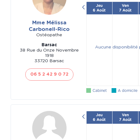
Jeu
Ven
6 Août
7 Août
Mme Mélissa
Carbonell-Rico
Ostéopathe
Barsac
Aucune disponibilité
38 Rue du Onze Novembre
1918
33720 Barsac
06 5 2 42 9 0 72
Cabinet
A domicile
Jeu
Ven
6 Août
7 Août