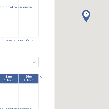
 pour cette semaine
2
Fuseau horaire : Paris
Sam
Dim
8 Août
9 Août