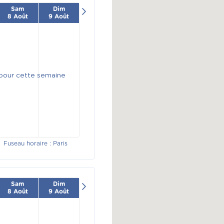
Sam
Dim
8 Août
9 Août
 pour cette semaine
Fuseau horaire : Paris
Sam
Dim
8 Août
9 Août