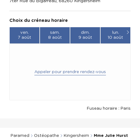
7ter Rue du Bigarreau, 68260 Kingersheim
Choix du créneau horaire
ven.
sam.
dim.
lun.
7 août
8 août
9 août
10 août
Appeler pour prendre rendez-vous
Fuseau horaire : Paris
Paramed
Ostéopathe
Kingersheim
Mme Julie Hurst