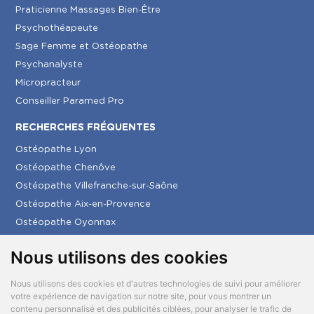
Praticienne Massages Bien-Être
Psychothéapeute
Sage Femme et Ostéopathe
Psychanalyste
Micropracteur
Conseiller Paramed Pro
RECHERCHES FRÉQUENTES
Ostéopathe Lyon
Ostéopathe Chenôve
Ostéopathe Villefranche-sur-Saône
Ostéopathe Aix-en-Provence
Ostéopathe Oyonnax
Ostéopathe Créon
Nous utilisons des cookies
Ostéopathe La Seyne-sur-Mer
Nous utilisons des cookies et d'autres technologies de suivi pour améliorer
votre expérience de navigation sur notre site, pour vous montrer un
© 2026 Paramed tous droits réservés
contenu personnalisé et des publicités ciblées, pour analyser le trafic de