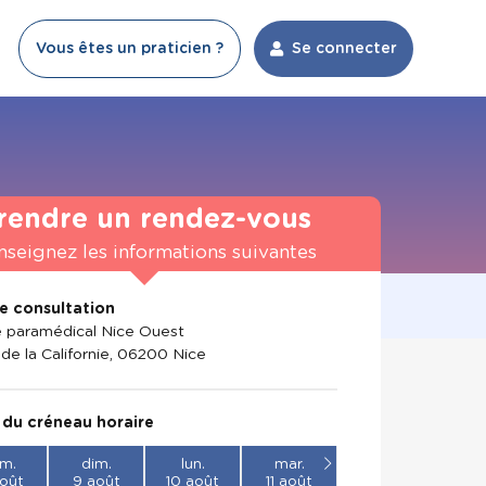
Vous êtes un praticien ?
Se connecter
rendre un rendez-vous
nseignez les informations suivantes
de consultation
 paramédical Nice Ouest
 de la Californie, 06200 Nice
 du créneau horaire
m.
dim.
lun.
mar.
oût
9 août
10 août
11 août