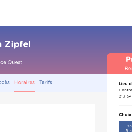
 Zipfel
P
ice Ouest
Re
ccès
Horaires
Tarifs
Lieu 
Centre
213 av
Choix
sa
8 a