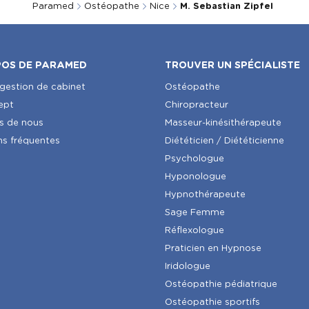
Paramed
Ostéopathe
Nice
M. Sebastian Zipfel
POS DE PARAMED
TROUVER UN SPÉCIALISTE
 gestion de cabinet
Ostéopathe
ept
Chiropracteur
s de nous
Masseur-kinésithérapeute
ns fréquentes
Diététicien / Diététicienne
Psychologue
Hyponologue
Hypnothérapeute
Sage Femme
Réflexologue
Praticien en Hypnose
Iridologue
Ostéopathie pédiatrique
Ostéopathie sportifs