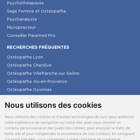
Psychothéapeute
Sage Femme et Ostéopathe
Psychanalyste
Micropracteur
Conseiller Paramed Pro
RECHERCHES FRÉQUENTES
Ostéopathe Lyon
Ostéopathe Chenôve
Ostéopathe Villefranche-sur-Saône
Ostéopathe Aix-en-Provence
Ostéopathe Oyonnax
Ostéopathe Créon
Nous utilisons des cookies
Ostéopathe La Seyne-sur-Mer
Nous utilisons des cookies et d'autres technologies de suivi pour améliorer
votre expérience de navigation sur notre site, pour vous montrer un
© 2026 Paramed tous droits réservés
contenu personnalisé et des publicités ciblées, pour analyser le trafic de
notre site et pour comprendre la provenance de nos visiteurs. En naviguant
Mentions légales
sur notre site Web, vous consentez à notre utilisation de cookies et