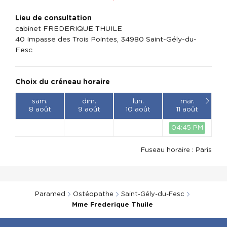
340000561
travail du palais, de l'occlusion et du suivi
et du suivi orthodontique)
orthodontique)
Lieu de consultation
DU méditation et santé
cabinet FREDERIQUE THUILE
40 Impasse des Trois Pointes, 34980 Saint-Gély-du-
Fesc
Choix du créneau horaire
sam.
dim.
lun.
mar.
8 août
9 août
10 août
11 août
04:45 PM
Fuseau horaire : Paris
Paramed
Ostéopathe
Saint-Gély-du-Fesc
Mme Frederique Thuile