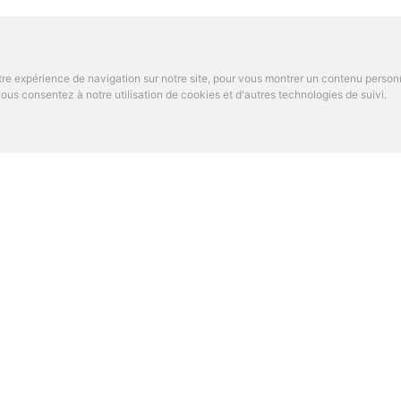
re expérience de navigation sur notre site, pour vous montrer un contenu personnal
us consentez à notre utilisation de cookies et d'autres technologies de suivi.
OS DE PARAMED
RECHERCHES ASSOCIÉ
 gestion de cabinet
Ostéopathe Lons-le-Saun
ept
Ostéopathe Salins les ba
s de nous
ns fréquentes