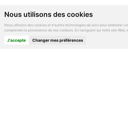
Nous utilisons des cookies
Nous utilisons des cookies et d'autres technologies de suivi pour améliorer vot
comprendre la provenance de nos visiteurs. En naviguant sur notre site Web, vo
J'accepte
Changer mes préférences
A PROP
Logiciel
Le conc
A propo
Questio