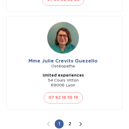
Mme Julie Crevits Guezello
Ostéopathe
United experiences
54 Cours Vitton
69006 Lyon
07 82 16 55 19
1
2