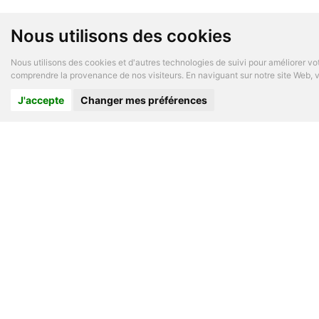
Nous utilisons des cookies
Nous utilisons des cookies et d'autres technologies de suivi pour améliorer vot
comprendre la provenance de nos visiteurs. En naviguant sur notre site Web, vo
J'accepte
Changer mes préférences
A PROP
Logiciel
Le conc
A propo
Questio