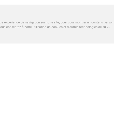
re expérience de navigation sur notre site, pour vous montrer un contenu personnal
us consentez à notre utilisation de cookies et d'autres technologies de suivi.
OS DE PARAMED
RECHERCHES ASSOCIÉ
 gestion de cabinet
Ostéopathie sportifs Bail
ept
France
s de nous
ns fréquentes