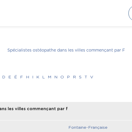
Spécialistes ostéopathe dans les villes commençant par
F
D
E
É
F
H
I
K
L
M
N
O
P
R
S
T
V
ans les villes commençant par f
Fontaine-Française