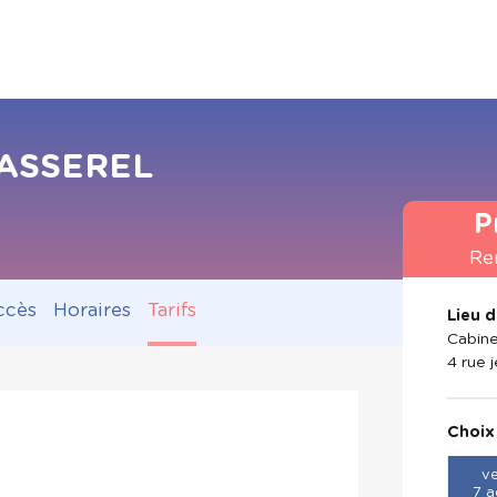
 PASSEREL
P
Re
ccès
Horaires
Tarifs
Lieu 
Cabine
4 rue 
Choix
ve
7 a