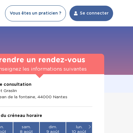
Vous êtes un praticien ?
Se connecter
rendre un rendez-vous
nseignez les informations suivantes
de consultation
t Graslin
jean de la fontaine, 44000 Nantes
 du créneau horaire
n.
sam.
dim.
lun.
oût
8 août
9 août
10 août