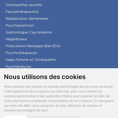
de la colonne vertébrale et peuvent occasionner
Ostéopathie sportifs
des maux de tête, des douleurs articulaires,
rachidiennes, et potentiellement aggraver une
Fasciathérapeuthe
scoliose si le corps de l'enfant n'est pas en capacité
Rééducation alimentaire
de s'adapter.
Psychopraticien
Il est conseillé d'effectuer une consultation après la
Sophrologue Caycedienne
pose de l'appareil puis tous les 6 mois jusqu'à la fin
du traitement orthodontique.
Magnétiseur
Praticienne Massages Bien-Être
Psychothéapeute
Sage Femme et Ostéopathe
Psychanalyste
Micropracteur
Nous utilisons des cookies
Conseiller Paramed Pro
Nous utilisons des cookies et d'autres technologies de suivi pour améliorer
RECHERCHES FRÉQUENTES
votre expérience de navigation sur notre site, pour vous montrer un
contenu personnalisé et des publicités ciblées, pour analyser le trafic de
Ostéopathe Lyon
notre site et pour comprendre la provenance de nos visiteurs. En naviguant
sur notre site Web, vous consentez à notre utilisation de cookies et
Ostéopathe Chenôve
d'autres technologies de suivi.
Ostéopathe Villefranche-sur-Saône