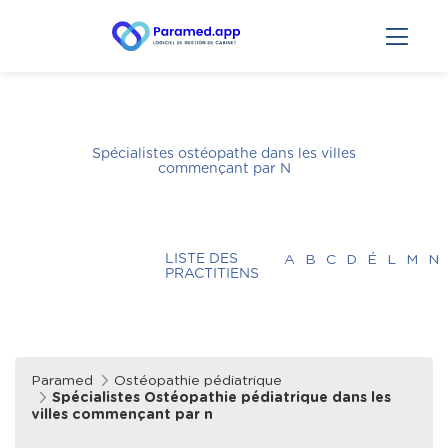
Spécialistes ostéopathe dans les villes
commençant par
N
LISTE DES
A
B
C
D
É
L
M
N
PRACTITIENS
Paramed
Ostéopathie pédiatrique
Spécialistes Ostéopathie pédiatrique dans les
villes commençant par n