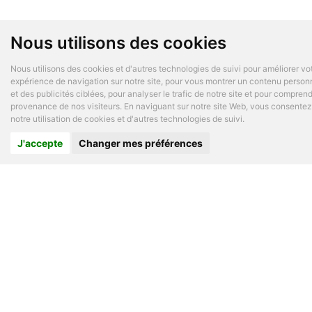
Nous utilisons des cookies
Nous utilisons des cookies et d'autres technologies de suivi pour améliorer vo
expérience de navigation sur notre site, pour vous montrer un contenu person
et des publicités ciblées, pour analyser le trafic de notre site et pour comprend
provenance de nos visiteurs. En naviguant sur notre site Web, vous consentez
notre utilisation de cookies et d'autres technologies de suivi.
J'accepte
Changer mes préférences
Vous êtes un praticien ?
Contactez-nous
A PROPOS DE PARAMED
Logiciel gestion de cabinet
Le concept
A propos de nous