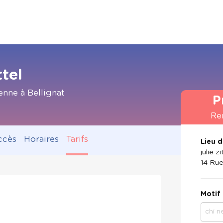
ttel
nne à Bellignat
P
Re
ccès
Horaires
Tarifs
Lieu 
julie z
14 Rue
Motif
chi n