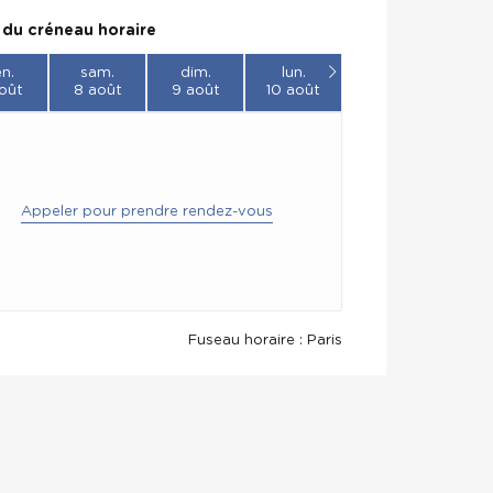
 du créneau horaire
n.
sam.
dim.
lun.
oût
8 août
9 août
10 août
Appeler pour prendre rendez-vous
Fuseau horaire : Paris