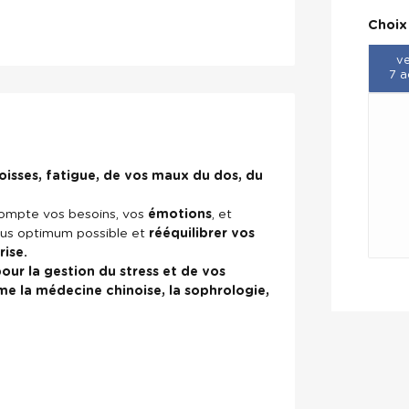
Choix
ve
7 a
oisses, fatigue, de vos maux du dos, du
compte vos besoins, vos
émotions
, et
lus optimum possible et
rééquilibrer vos
rise.
our la
gestion du stress
et de vos
e la médecine chinoise, la sophrologie,