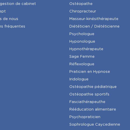
 gestion de cabinet
Ostéopathe
ept
Chiropracteur
s de nous
Masseur-kinésithérapeute
ns fréquentes
Diététicien / Diététicienne
Psychologue
Hyponologue
Hypnothérapeute
Sage Femme
Réflexologue
Praticien en Hypnose
Iridologue
Ostéopathie pédiatrique
Ostéopathie sportifs
Fasciathérapeuthe
Rééducation alimentaire
Psychopraticien
Sophrologue Caycedienne