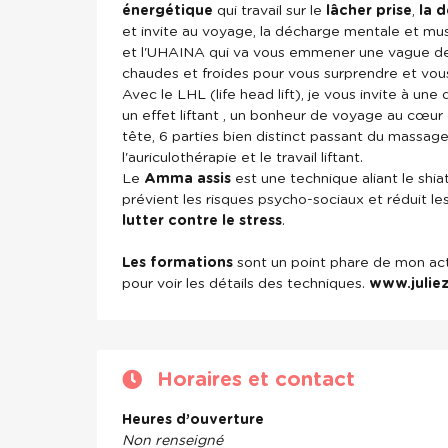
énergétique
qui travail sur le
lâcher prise
,
la 
et invite au voyage, la décharge mentale et mus
et l'UHAINA qui va vous emmener une vague de 
chaudes et froides pour vous surprendre et vou
Avec le LHL (life head lift), je vous invite à u
un effet liftant , un bonheur de voyage au cœur
tête, 6 parties bien distinct passant du massage
l'auriculothérapie et le travail liftant.
Le
Amma assis
est une technique aliant le shiat
prévient les risques psycho-sociaux et réduit le
lutter contre le stress
.
Les formations
sont un point phare de mon act
pour voir les détails des techniques.
www.juliezi
Horaires et contact
Heures d’ouverture
Non renseigné