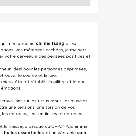
s qui m'a formé au
chi nei tsang
et au
 émotions, vos mémoires cachées, je me sers
 votre cerveau à des pensées positives et
nheur, idéal pour les personnes déprimées,
rouver le sourire et la joie.
re mieux être et rétablir l'équilibre et le bon
 émotions.
travaillant sur les tissus mous, les muscles,
ttre une tensions, une torsion de vos
, les entorses, les tendinites et entorses
s et le massage basque ou UHAINA,le amma
es
huiles essentielles
, et un véritable
soin