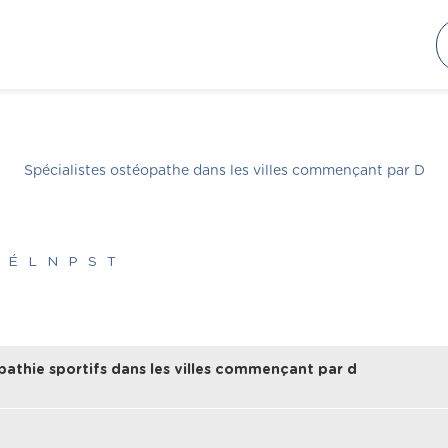
Spécialistes ostéopathe dans les villes commençant par
D
É
L
N
P
S
T
pathie sportifs dans les villes commençant par d